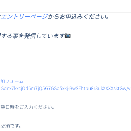
は
エントリーページ
からお申込みください。
関する事を発信しています
参加フォーム
pQLSdnx7kxcjOd6m7jQ5G7GSo5xkj-BwSEhtpu8r3ukXXXXsktGw/v
希望日時をご入力ください。
が必須です。