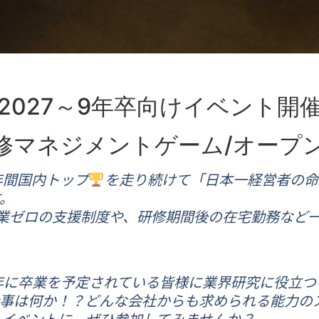
2027～9年卒向けイベント開
修マネジメントゲーム/オープ
年間国内トップ
を走り続けて「日本一経営者の命
。
業ゼロの支援制度や、研修期間後の在宅勤務など
7年に卒業を予定されている皆様に業界研究に役立
仕事は何か！？どんな会社からも求められる能力の
ルイベントに、ぜひ参加してみませんか？