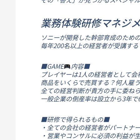
業務体験研修マネジメ
ソニーが開発した幹部育成のため
毎年200名以上の経営者が受講する
■GAME
内容■
プレイヤーは1人の経営者として会
商品をいくらで売買する？何人雇
全ての経営判断が貴方の手に委ね
一般企業の倒産率は設立から3年で
■研修で得られるもの■
・全ての会社の経営者がパートナ
・営業やコンサルに必須の利益が