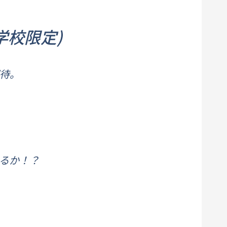
学校限定)
招待。
れるか！？