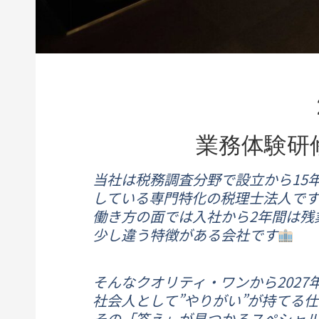
業務体験研
当社は税務調査分野で設立から15
している専門特化の税理士法人です
働き方の面では入社から2年間は残
少し違う特徴がある会社です
そんなクオリティ・ワンから202
社会人として”やりがい”が持てる
その「答え」が見つかるスペシャ