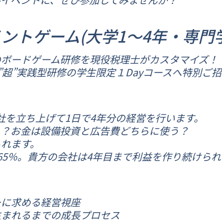
ントゲーム(大学1～4年・専門
のボードゲーム研修を現役税理士がカスタマイズ！
”超”実践型研修の学生限定１Dayコースへ特別ご
社を立ち上げて1日で4年分の経営を行います。
う？お金は設備投資と広告費どちらに使う？
られます。
65％。貴方の会社は4年目まで利益を作り続けら
ーに求める経営視座
生まれるまでの成長プロセス