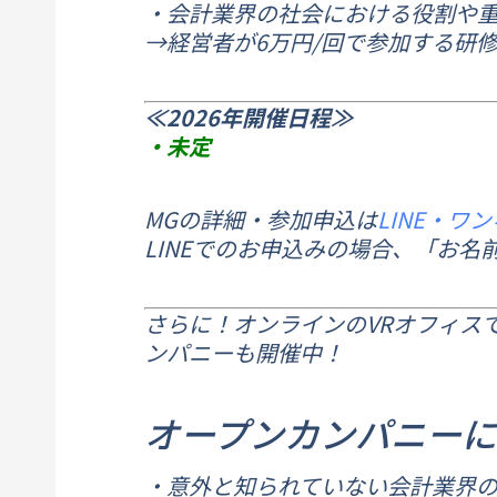
・会計業界の社会における役割や
→経営者が6万円/回で参加する研
≪2026年開催日程≫
・未定
MGの詳細・参加申込は
LINE・
ワン
LINEでのお申込みの場合、「お
さらに！オンラインのVRオフィス
ンパニーも開催中！
オープンカンパニーに
・意外と知られていない会計業界のYES